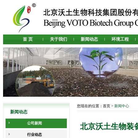
首 页
关于我们
新闻动态
环境工程
您现在的位置：
首页
>
新闻中心
新闻动态
公司新闻
北京沃土生物装
行业动态