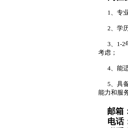
1
、专
2
、学
3
、
1-2
考虑；
4
、能
5
、具
能力和服
邮箱
电话