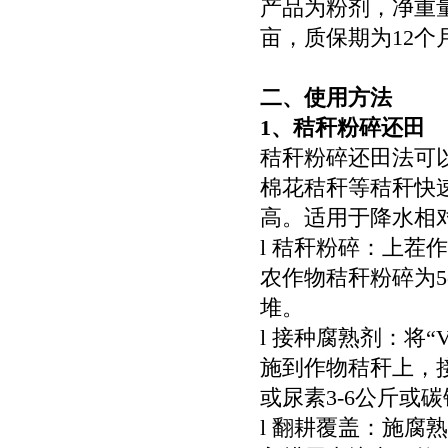
产品为粉剂，净重量
亩，质保期为12个
二、使用方法
1
、秸秆粉碎还田
秸秆粉碎还田法可
棉花秸秆等秸秆快
高。适用于降水相
l 秸秆粉碎：上
农作物秸秆粉碎为
堆。
l 接种腐熟剂：将
施到作物秸秆上，接种
或尿素3-6公斤或
l 翻耕覆盖：施