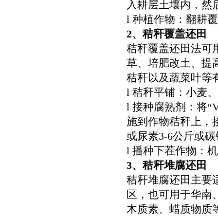
入耕层土壤内，然后
l 种植作物：翻耕
2
、秸秆覆盖还田
秸秆覆盖还田法可
草、培肥改土、提
秸秆以及蔬菜叶等
l 秸秆平铺：小麦
l 接种腐熟剂：将
施到作物秸秆上，接种
或尿素3-6公斤或
l 播种下茬作物：
3
、秸秆堆腐还田
秸秆堆腐还田主要
区，也可用于华南
木质素、蜡质物质