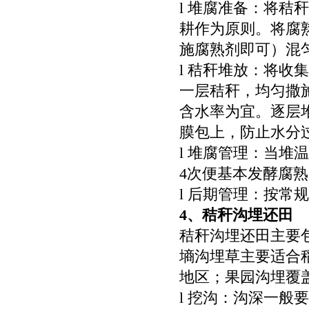
l 堆腐准备：将
耕作为原则。将腐熟
施腐熟剂即可）混匀
l 秸秆堆放：将收
一层秸秆，均匀撒
含水率为宜。逐层堆
膜包上，防止水分
l 堆腐管理：当堆温
4次便基本发酵腐
l 后期管理：按常
4
、秸秆沟埋还田
秸秆沟埋还田主要
墒沟埋草主要适合
地区；果园沟埋覆
l 挖沟：沟深一般