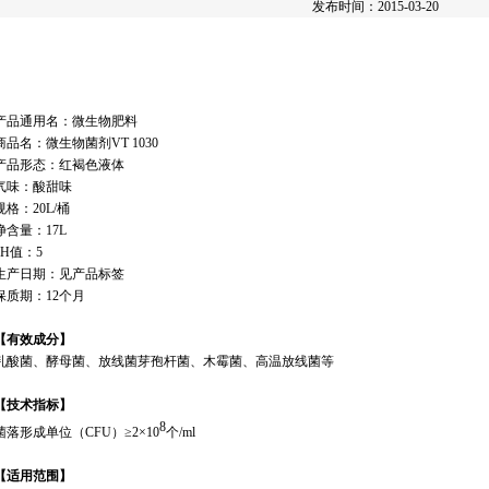
发布时间：2015-03-20
产品通用名：微生物肥料
商品名：微生物菌剂VT 1030
产品形态：红褐色液体
气味：酸甜味
规格：20L/桶
净含量：17L
pH值：5
生产日期：见产品标签
保质期：12个月
【有效成分】
乳酸菌、酵母菌、放线菌芽孢杆菌、木霉菌、高温放线菌等
【技术指标】
8
菌落形成单位（CFU）≥2×10
个/ml
【适用范围】