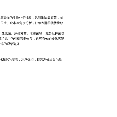
机废弃物的生物化学过程，达到消除病原菌，减
、卫生、成本等角度分析，好氧发酵的优势比较
菌、放线菌、芽孢杆菌、木霉菌等，充分发挥菌群
解污泥中的有机营养物质，也可有效的转化污泥
污泥的理想选择。
含水量60%左右，注意保湿，待污泥长出白毛后