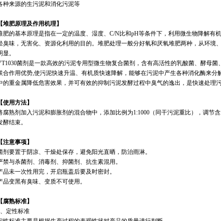
各种来源的生污泥和消化污泥等
【堆肥原理及作用机理】
堆肥的基本原理是指在一定的温度、湿度、C/N比和pH等条件下，利用微生物降解有
轻臭味，无害化、资源化利用的目的。堆肥处理一般分好氧和厌氧堆肥两种，从环境
明显。
VT1030菌剂是一款高效的污泥专用型微生物复合菌剂，含有高活性的乳酸菌、酵母
联合作用优势,使污泥快速升温、有机质快速降解，能够在污泥中产生各种消化酶来分
中的重金属降低危害效果，并可有效的抑制污泥发酵过程中臭气的逸出，是快速处理
【使用方法】
将腐熟剂加入污泥和膨胀剂的混合物中，添加比例为1:1000（同干污泥重比），调节
发酵结束。
【注意事项】
菌剂要置于阴凉、干燥处保存，避免阳光直晒，防治雨淋。
严禁与杀菌剂、消毒剂、抑菌剂、抗生素混用。
产品未一次性用完，开启瓶盖后要及时密封。
产品变黑有臭味、变质不可使用。
【腐熟标准】
1、定性标准